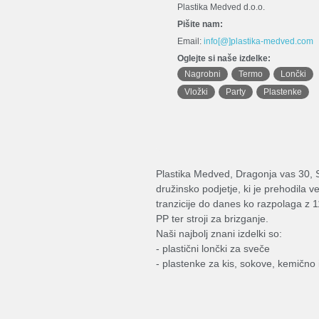
Plastika Medved d.o.o.
Pišite nam:
Email:
info[@]plastika-medved.com
Oglejte si naše izdelke:
Nagrobni
Termo
Lončki
Vložki
Party
Plastenke
Plastika Medved, Dragonja vas 30, Sl
družinsko podjetje, ki je prehodila v
tranzicije do danes ko razpolaga z 
PP ter stroji za brizganje.
Naši najbolj znani izdelki so:
- plastični lončki za sveče
- plastenke za kis, sokove, kemično 