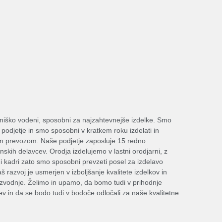
alniško vodeni, sposobni za najzahtevnejše izdelke. Smo
 podjetje in smo sposobni v kratkem roku izdelati in
nim prevozom. Naše podjetje zaposluje 15 redno
skih delavcev. Orodja izdelujemo v lastni orodjarni, z
i kadri zato smo sposobni prevzeti posel za izdelavo
š razvoj je usmerjen v izboljšanje kvalitete izdelkov in
oizvodnje. Želimo in upamo, da bomo tudi v prihodnje
v in da se bodo tudi v bodoče odločali za naše kvalitetne