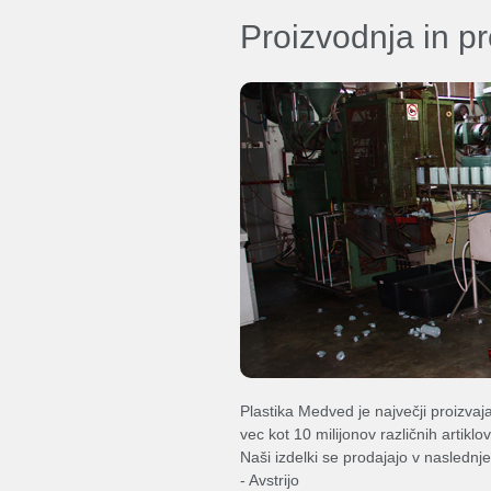
Proizvodnja in p
Plastika Medved
Plastika Medved d.o.o.
Pišite nam:
Email:
info[@]plastika-medved.com
Oglejte si naše izdelke:
Nagrobni
Termo
Lončki
Vložki
Party
Plastenke
Plastika Medved je največji proizvaja
vec kot 10 milijonov različnih artikl
Naši izdelki se prodajajo v naslednj
- Avstrijo