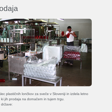
rodaja
lec plastičnih lončkov za sveče v Sloveniji in izdela letno
ov ki jih prodaja na domačem in tujem trgu.
e države: