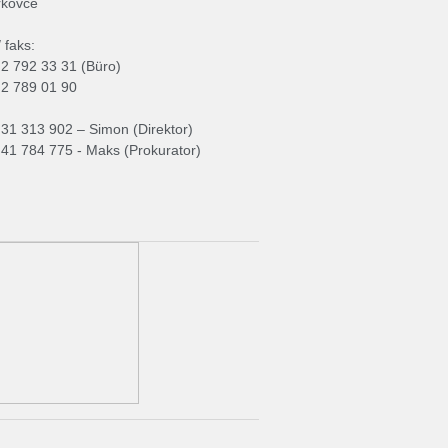
rkovce
 faks:
)2 792 33 31 (Büro)
)2 789 01 90
)31 313 902 – Simon (Direktor)
)41 784 775 - Maks (Prokurator)