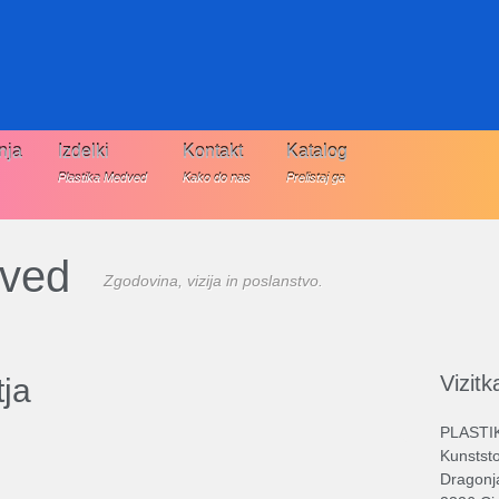
nja
Izdelki
Kontakt
Katalog
Plastika Medved
Kako do nas
Prelistaj ga
dved
Zgodovina, vizija in poslanstvo.
Vizitk
ja
PLASTIK
Kunststo
Dragonj