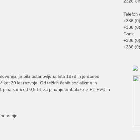
2326 Ci
Telefon /
+386 (0
+386 (0
Gsm:
+386 (0
+386 (0
ovenija; je bila ustanovljena leta 1979 in je danes
eč kot 30 let razvoja. Od težkih časih socializma in
11 pihalkami od 0,5-5L za pihanje embalaže iz PE,PVC in
industrijo