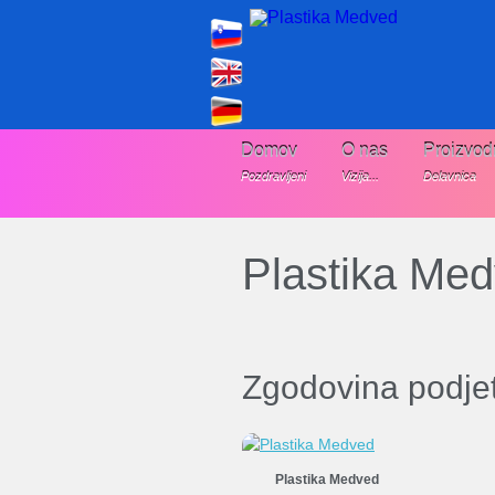
Domov
O nas
Proizvod
Pozdravljeni
Vizija...
Delavnica
Plastika Me
Zgodovina podjet
Plastika Medved