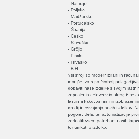
- Nemčijo
- Poljsko
- Madžarsko
- Portugalsko
- Španijo
- Češko
- Slovaško
- Grčijo
- Finsko
- Hrvaško
- BIH
Vsi stroji so modernizirani in račun
manjše, zato pa čimbolj prilagodljivo
dobaviti naše izdelke s svojim last
zaposlenih delavcev in okrog 6 sezon
lastnimi kakovostnimi in izobraženim
orodij in osvajanja novih izdelkov. Na
pogojev dela, ter avtomatizacije pr
zadostili vsem potrebam naših kupce
ter unikatne izdelke.